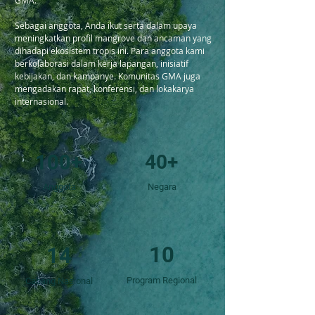
GMA.
Sebagai anggota, Anda ikut serta dalam upaya
meningkatkan profil mangrove dan ancaman yang
dihadapi ekosistem tropis ini. Para anggota kami
berkolaborasi dalam kerja lapangan, inisiatif
kebijakan, dan kampanye. Komunitas GMA juga
mengadakan rapat, konferensi, dan lokakarya
internasional.
100+
40+
Anggota
Negara
10
14
Program Regional
Cabang Nasional