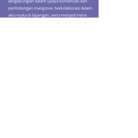
Bergabunglah dalam upaya konservasi dan
perlindungan mangrove, berkolaborasi dalam
aksi nyata di lapangan, serta menjadi mitra
dalam mendorong inisiatif kebijakan.
Menjadi Anggota
Pantau Informasi Terbaru
ABOUT US
RESOURCES
Videos
Reports
Initiatives
Press Releases
Working Groups
Member Stories