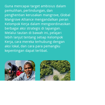
Guna mencapai target ambisius dalam
pemulihan, perlindungan, dan
penghentian kerusakan mangrove, Global
Mangrove Alliance mengandalkan peran
Kelompok Kerja dalam mengoordinasikan
berbagai aksi strategis di lapangan.
Melalui tautan di bawah ini, pelajari
lebih lanjut tentang setiap Kelompok
Kerja, cara mereka terhubung dengan
aksi lokal, dan cara para pemangku
kepentingan dapat terlibat.