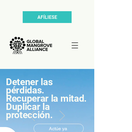
AFÍLIESE
Detener las
pérdidas.
Recuperar la mitad.
Duplicar la
protección.
Actúe ya