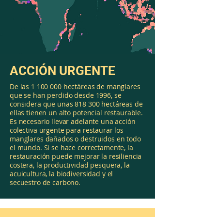
ACCIÓN URGENTE
De las
1 100 000
hectáreas de manglares
que se han perdido desde 1996, se
considera que unas 818 300 hectáreas de
ellas tienen un alto potencial restaurable.
Es necesario llevar adelante una acción
colectiva urgente para restaurar los
manglares dañados o destruidos en todo
el mundo. Si se hace correctamente, la
restauración puede mejorar la resiliencia
costera, la productividad pesquera, la
acuicultura, la biodiversidad y el
secuestro de carbono.