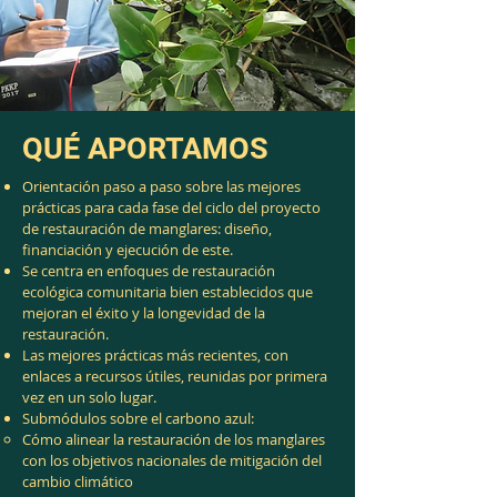
QUÉ APORTAMOS
Orientación paso a paso sobre las mejores
prácticas para cada fase del ciclo del proyecto
de restauración de manglares: diseño,
financiación y ejecución de este.
Se centra en enfoques de restauración
ecológica comunitaria bien establecidos que
mejoran el éxito y la longevidad de la
restauración.
Las mejores prácticas más recientes, con
enlaces a recursos útiles, reunidas por primera
vez en un solo lugar.
Submódulos sobre el carbono azul:
Cómo alinear la restauración de los manglares
con los objetivos nacionales de mitigación del
cambio climático