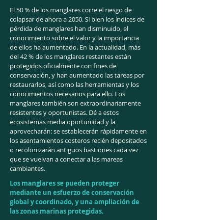
El 50 % de los manglares corre el riesgo de
colapsar de ahora a 2050. Si bien los índices de
pérdida de manglares han disminuido, el
conocimiento sobre el valor y la importancia
de ellos ha aumentado. En la actualidad, más
del 42 % de los manglares restantes están
protegidos oficialmente con fines de
conservación, y han aumentado las tareas por
restaurarlos, así como las herramientas y los
conocimientos necesarios para ello. Los
manglares también son extraordinariamente
resistentes y oportunistas. Dé a estos
ecosistemas media oportunidad y la
aprovecharán: se establecerán rápidamente en
los asentamientos costeros recién depositados
o recolonizarán antiguos bastiones cada vez
que se vuelvan a conectar a las mareas
cambiantes.
Los manglares se pueden proteger
mediante un esfuerzo de conservación
global y coordinado, y una ampliación de
las zonas marinas protegidas.