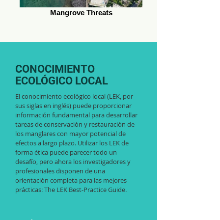
Mangrove Threats
CONOCIMIENTO
ECOLÓGICO LOCAL
El conocimiento ecológico local (LEK, por
sus siglas en inglés) puede proporcionar
información fundamental para desarrollar
tareas de conservación y restauración de
los manglares con mayor potencial de
efectos a largo plazo. Utilizar los LEK de
forma ética puede parecer todo un
desafío, pero ahora los investigadores y
profesionales disponen de una
orientación completa para las mejores
prácticas: The LEK Best-Practice Guide.