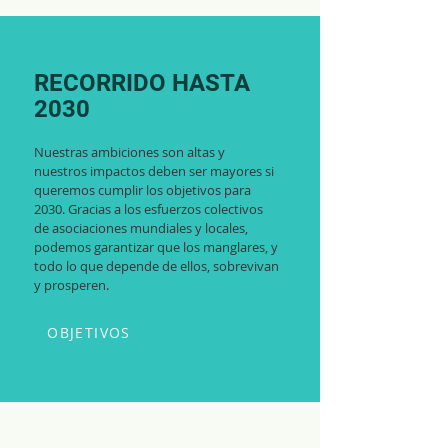
RECORRIDO HASTA
2030
Nuestras ambiciones son altas y
nuestros impactos deben ser mayores si
queremos cumplir los objetivos para
2030. Gracias a los esfuerzos colectivos
de asociaciones mundiales y locales,
podemos garantizar que los manglares, y
todo lo que depende de ellos, sobrevivan
y prosperen.
OBJETIVOS