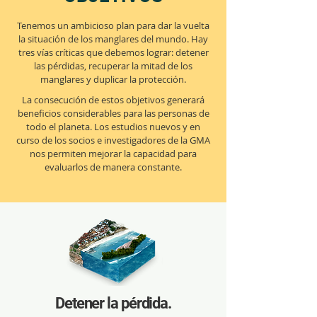
priorizar las 
Tenemos un ambicioso plan para dar la vuelta
tareas y ampliar 
la situación de los manglares del mundo. Hay
el impacto.
tres vías críticas que debemos lograr: detener
las pérdidas, recuperar la mitad de los
manglares y duplicar la protección.
La consecución de estos objetivos generará
beneficios considerables para las personas de
todo el planeta. Los estudios nuevos y en
curso de los socios e investigadores de la GMA
nos permiten mejorar la capacidad para
evaluarlos de manera constante.
Detener la pérdida.