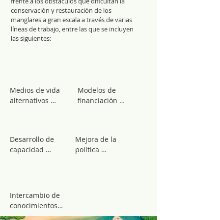
frente a los obstáculos que dificultan la
conservación y restauración de los
manglares a gran escala a través de varias
líneas de trabajo, entre las que se incluyen
las siguientes:
Medios de vida 
Modelos de 
alternativos 

financiación 

Apoyar las 
Garantizar que 
opciones de 
los grupos 
Desarrollo de 
Mejora de la 
medios de vida 
locales 
capacidad 

política 

complementarios 
conozcan las 
a pequeña 
vías de 
Aumentar la 
Trabajar con los 
escala, 
financiación a 
concienciación 
gobiernos para 
desarrollar una 
su disposición, 
sobre las 
diseñar y aplicar 
cartera de 
por ejemplo, 
Intercambio de 
mejores 
planes de 
opciones 
cómo acceder a 
conocimientos

prácticas, los 
gestión 
ampliables de 
ellas, los 