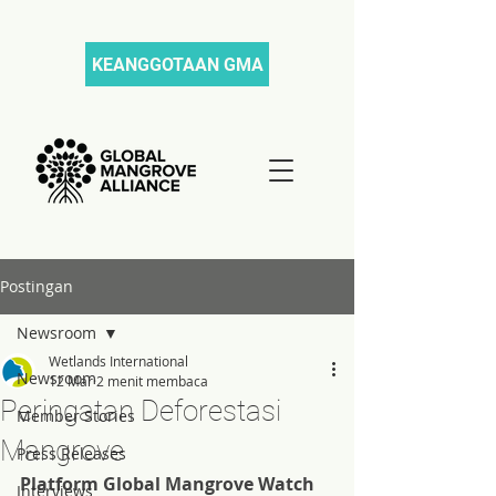
KEANGGOTAAN GMA
Postingan
Newsroom
Wetlands International
Newsroom
12 Mar
2 menit membaca
Peringatan Deforestasi
Member Stories
Mangrove
Press Releases
Platform Global Mangrove Watch 
Interviews