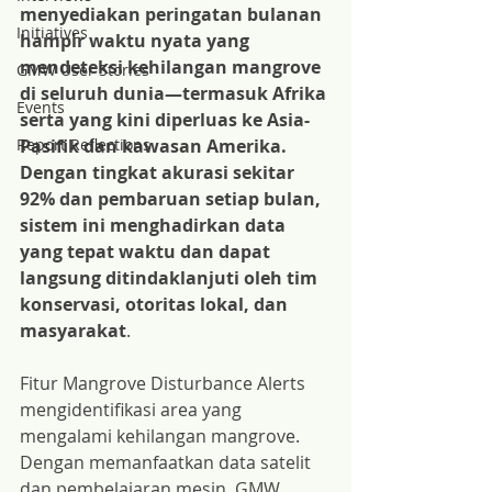
menyediakan peringatan bulanan 
Initiatives
hampir waktu nyata yang 
mendeteksi kehilangan mangrove 
GMW User Stories
di seluruh dunia—termasuk Afrika 
Events
serta yang kini diperluas ke Asia-
Report Reflections
Pasifik dan kawasan Amerika. 
Dengan tingkat akurasi sekitar 
92% dan pembaruan setiap bulan, 
sistem ini menghadirkan data 
yang tepat waktu dan dapat 
langsung ditindaklanjuti oleh tim 
konservasi, otoritas lokal, dan 
masyarakat
.
Fitur Mangrove Disturbance Alerts 
mengidentifikasi area yang 
mengalami kehilangan mangrove. 
Dengan memanfaatkan data satelit 
dan pembelajaran mesin, GMW 